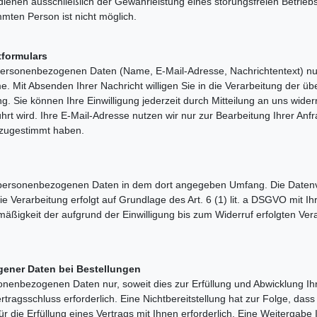
ienen ausschließlich der Gewährleistung eines störungsfreien Betrie
mten Person ist nicht möglich.
tformulars
 personenbezogenen Daten (Name, E-Mail-Adresse, Nachrichtentext) nur
it Absenden Ihrer Nachricht willigen Sie in die Verarbeitung der über
ung. Sie können Ihre Einwilligung jederzeit durch Mitteilung an uns wid
ührt wird. Ihre E-Mail-Adresse nutzen wir nur zur Bearbeitung Ihrer An
 zugestimmt haben.
 personenbezogenen Daten in dem dort angegeben Umfang. Die Datenve
 Verarbeitung erfolgt auf Grundlage des Art. 6 (1) lit. a DSGVO mit Ihre
äßigkeit der aufgrund der Einwilligung bis zum Widerruf erfolgten Ver
ener Daten bei Bestellungen
nenbezogenen Daten nur, soweit dies zur Erfüllung und Abwicklung Ihr
 Vertragsschluss erforderlich. Eine Nichtbereitstellung hat zur Folge, d
für die Erfüllung eines Vertrags mit Ihnen erforderlich. Eine Weitergabe