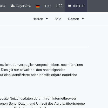
lden
Registrieren
EUR
0
0,00 EUR
Herren
Sale
Damen
lich oder vertraglich vorgeschrieben, noch für einen
n. Dies gilt nur soweit bei den nachfolgenden
ne identifizierte oder identifizierbare natürliche
bsite Nutzungsdaten durch Ihren Internetbrowser
fenen Seite, Datum und Uhrzeit des Abrufs, übertragene