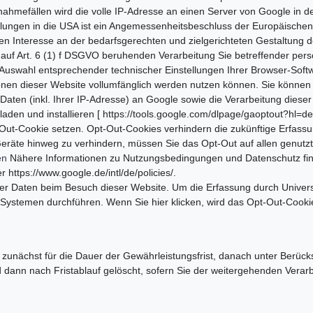
nahmefällen wird die volle IP-Adresse an einen Server von Google in 
ttlungen in die USA ist ein Angemessenheitsbeschluss der Europäischen
ten Interesse an der bedarfsgerechten und zielgerichteten Gestaltung 
er auf Art. 6 (1) f DSGVO beruhenden Verarbeitung Sie betreffender p
uswahl entsprechender technischer Einstellungen Ihrer Browser-Softwa
tionen dieser Website vollumfänglich werden nutzen können. Sie könne
aten (inkl. Ihrer IP-Adresse) an Google sowie die Verarbeitung dieser
aden und installieren [ https://tools.google.com/dlpage/gaoptout?hl=d
Out-Cookie setzen. Opt-Out-Cookies verhindern die zukünftige Erfass
Geräte hinweg zu verhindern, müssen Sie das Opt-Out auf allen genutzt
en
Nähere Informationen zu Nutzungsbedingungen und Datenschutz fin
 https://www.google.de/intl/de/policies/.
rer Daten beim Besuch dieser Website. Um die Erfassung durch Univers
 Systemen durchführen. Wenn Sie hier klicken, wird das Opt-Out-Cooki
zunächst für die Dauer der Gewährleistungsfrist, danach unter Berücks
d dann nach Fristablauf gelöscht, sofern Sie der weitergehenden Vera