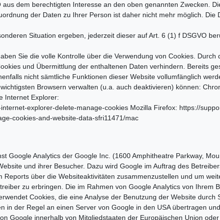
GVO aus dem berechtigten Interesse an den oben genannten Zwecken. D
ordnung der Daten zu Ihrer Person ist daher nicht mehr möglich. Die
onderen Situation ergeben, jederzeit dieser auf Art. 6 (1) f DSGVO be
ben Sie die volle Kontrolle über die Verwendung von Cookies. Durch d
ookies und Übermittlung der enthaltenen Daten verhindern. Bereits ge
nenfalls nicht sämtliche Funktionen dieser Website vollumfänglich we
n wichtigsten Browsern verwalten (u.a. auch deaktivieren) können: Chr
 Internet Explorer:
internet-explorer-delete-manage-cookies Mozilla Firefox: https://supp
nage-cookies-and-website-data-sfri11471/mac
t Google Analytics der Google Inc. (1600 Amphitheatre Parkway, Moun
ebsite und ihrer Besucher. Dazu wird Google im Auftrag des Betreibe
 Reports über die Websiteaktivitäten zusammenzustellen und um weite
iber zu erbringen. Die im Rahmen von Google Analytics von Ihrem Bro
rwendet Cookies, die eine Analyse der Benutzung der Website durch S
 in der Regel an einen Server von Google in den USA übertragen und do
 von Google innerhalb von Mitgliedstaaten der Europäischen Union od